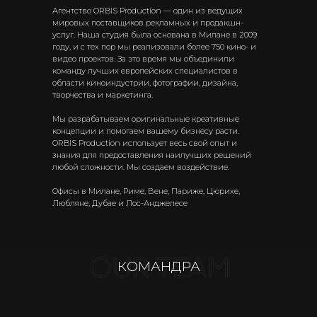
Агентство ORBIS Production — один из ведущих
мировых поставщиков рекламных и продакшн-
услуг. Наша студия была основана в Милане в 2009
году, и с тех пор мы реализовали более 750 кино- и
видео проектов. За это время мы объединили
команду лучших европейских специалистов в
области киноиндустрии, фотографии, дизайна,
творчества и маркетинга.
Мы разрабатываем оригинальные креативные
концепции и помогаем вашему бизнесу расти.
ORBIS Production использует весь свой опыт и
знания для предоставления наилучших решений
любой сложности. Мы создаем воздействие.
Офисы в Милане, Риме, Вене, Париже, Цюрихе,
Любляне, Дубае и Лос-Анджелесе
КОМАНДРА